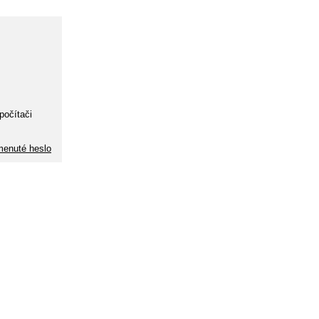
počítači
enuté heslo