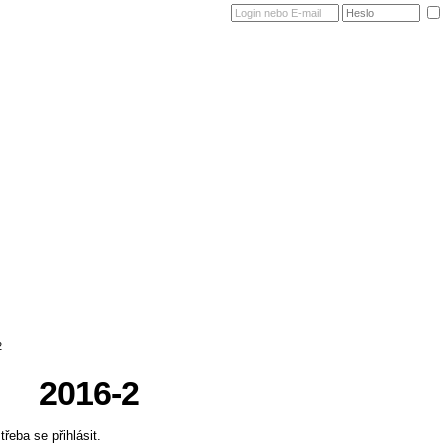
Domů
Dům a okolí
Vlastníci
Správa dom
2016-2
řeba se přihlásit.