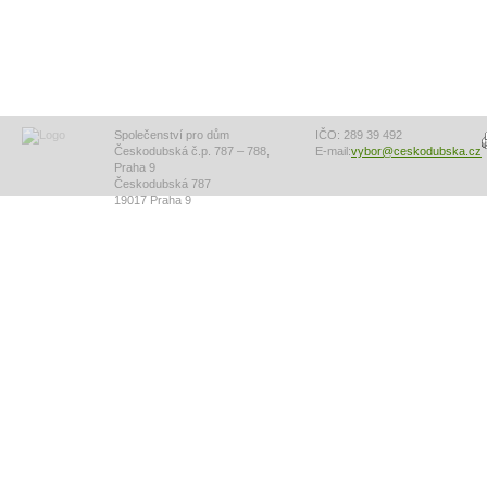
Společenství pro dům
IČO: 289 39 492
Českodubská č.p. 787 – 788,
E-mail:
vybor@ceskodubska.cz
Praha 9
Českodubská 787
19017 Praha 9