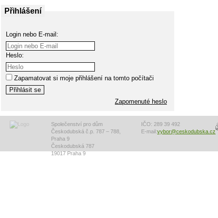
Přihlášení
Login nebo E-mail:
Heslo:
Zapamatovat si moje přihlášení na tomto počítači
Zapomenuté heslo
Společenství pro dům
IČO: 289 39 492
Českodubská č.p. 787 – 788,
E-mail:
vybor@ceskodubska.cz
Praha 9
Českodubská 787
19017 Praha 9