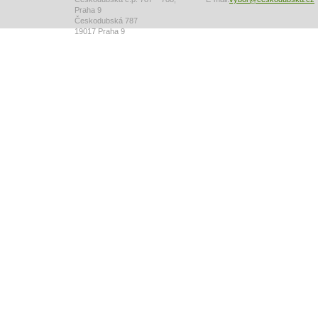
Praha 9
Českodubská 787
19017 Praha 9