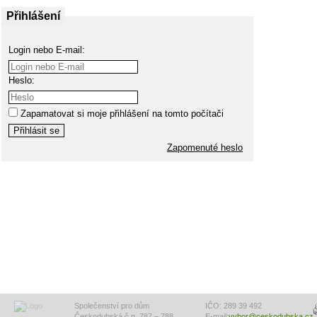
Přihlášení
Login nebo E-mail:
Heslo:
Zapamatovat si moje přihlášení na tomto počítači
Zapomenuté heslo
Společenství pro dům
IČO: 289 39 492
Českodubská č.p. 787 – 788,
E-mail:
vybor@ceskodubska.cz