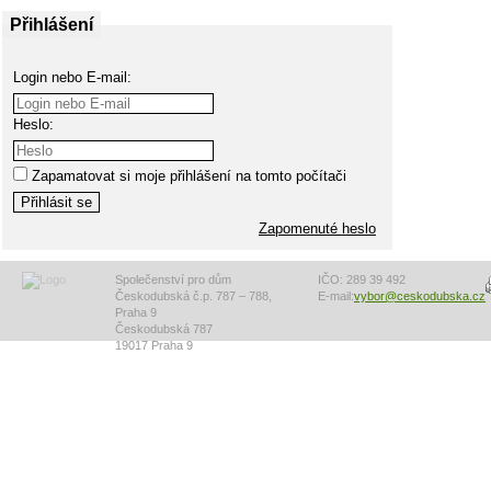
Přihlášení
Login nebo E-mail:
Heslo:
Zapamatovat si moje přihlášení na tomto počítači
Zapomenuté heslo
Společenství pro dům
IČO: 289 39 492
Českodubská č.p. 787 – 788,
E-mail:
vybor@ceskodubska.cz
Praha 9
Českodubská 787
19017 Praha 9