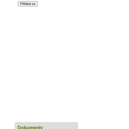
Zapomenuté heslo
Zapamatovat
u
Finance
Výbor SVJ
Dokumenty