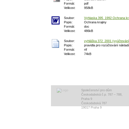
Formát:
pdf
Velikost:
958kB
Soubor:
Vyhlaska 395_1992 Ochrana kra
Popis:
Ochrana krajiny
Formát:
doc
Velikost:
486kB
Soubor:
vyhláška 372_2001 (vyúčtování)
Popis:
pravidla pro rozúčtování nákladů
Formát:
rtf
Velikost:
74kB
Společenství pro dům
Českodubská č.p. 787 – 788,
Praha 9
Českodubská 787
19017 Praha 9