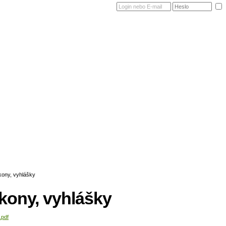
Domů
Dům a okolí
Vlastníci
Správa dom
kony, vyhlášky
.pdf