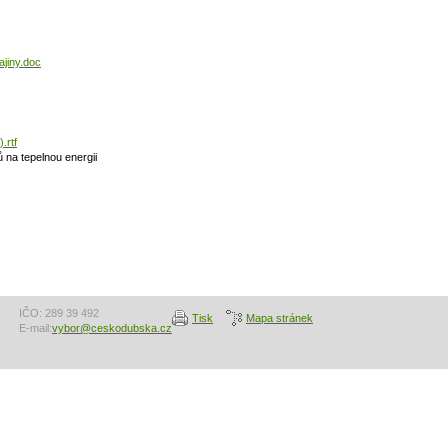
jiny.doc
.rtf
 na tepelnou energii
IČO: 289 39 492
Tisk
Mapa stránek
E-mail:
vybor@ceskodubska.cz