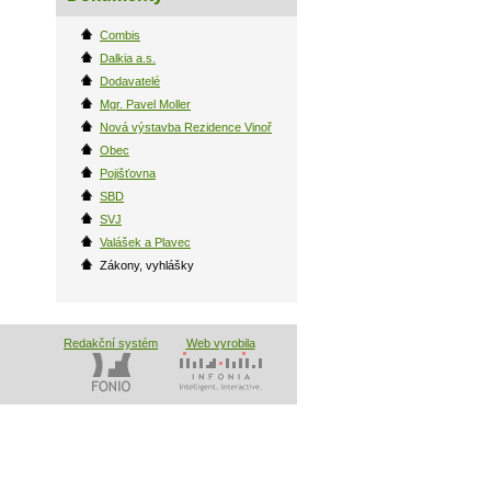
Combis
Dalkia a.s.
Dodavatelé
Mgr. Pavel Moller
Nová výstavba Rezidence Vinoř
Obec
Pojišťovna
SBD
SVJ
Valášek a Plavec
Zákony, vyhlášky
Redakční systém
Web vyrobila