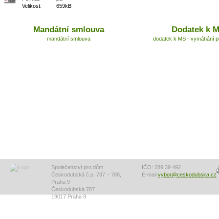
Velikost:
659kB
Mandátní smlouva
Dodatek k 
mandátní smlouva
dodatek k MS - vymáhání 
Společenství pro dům
IČO: 289 39 492
Českodubská č.p. 787 – 788,
E-mail:
vybor@ceskodubska.cz
Praha 9
Českodubská 787
19017 Praha 9