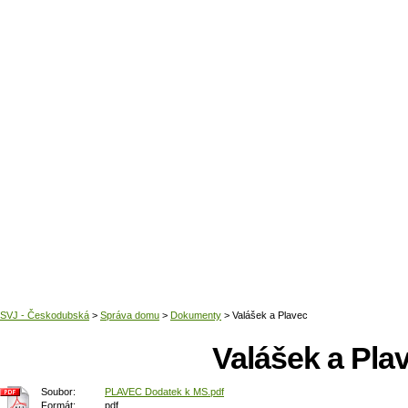
Domů
Valášek a Pla
Soubor:
PLAVEC Dodatek k MS.pdf
Formát:
pdf