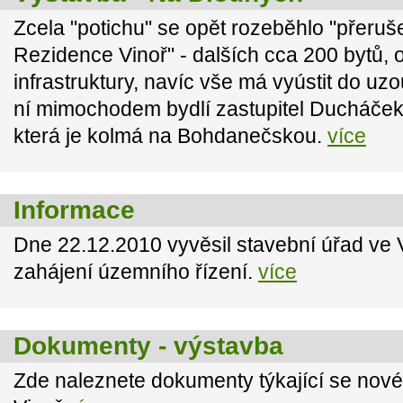
Zcela "potichu" se opět rozeběhlo "přeruš
Rezidence Vinoř" - dalších cca 200 bytů, o
infrastruktury, navíc vše má vyústit do u
ní mimochodem bydlí zastupitel Ducháček - 
která je kolmá na Bohdanečskou.
více
Informace
Dne 22.12.2010 vyvěsil stavební úřad ve 
zahájení územního řízení.
více
Dokumenty - výstavba
Zde naleznete dokumenty týkající se nov