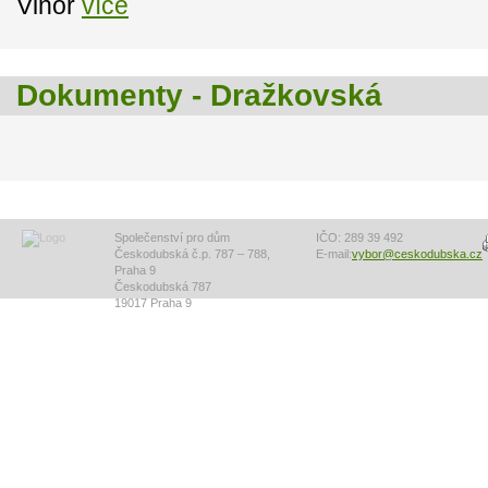
Vinoř
více
Dokumenty - Dražkovská
Společenství pro dům
IČO: 289 39 492
Českodubská č.p. 787 – 788,
E-mail:
vybor@ceskodubska.cz
Praha 9
Českodubská 787
19017 Praha 9